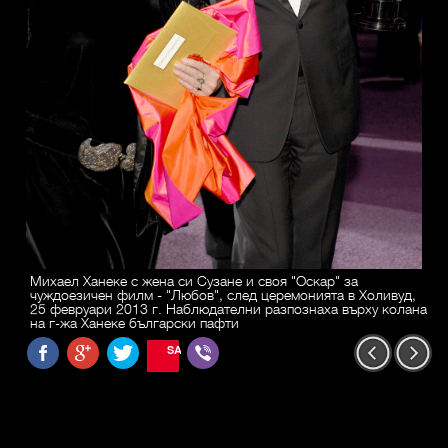
Михаел Ханеке с жена си Сузане и своя "Оскар" за
чуждоезичен филм - "Любов", след церемонията в Холивуд,
25 февруари 2013 г. Наблюдателни разпознаха върху колана
на г-жа Ханеке български пафти
SAVE