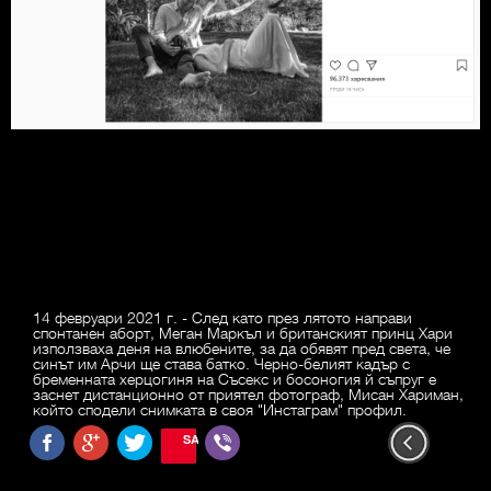
14 февруари 2021 г. - След като през лятото направи
спонтанен аборт, Меган Маркъл и британският принц Хари
използваха деня на влюбените, за да обявят пред света, че
синът им Арчи ще става батко. Черно-белият кадър с
бременната херцогиня на Съсекс и босоногия й съпруг е
заснет дистанционно от приятел фотограф, Мисан Хариман,
който сподели снимката в своя "Инстаграм" профил.
SAVE