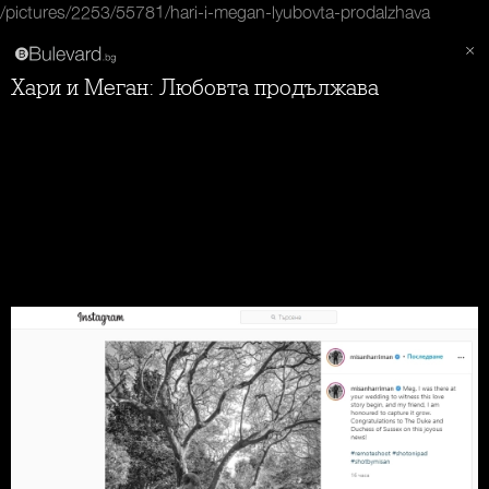
/pictures/2253/55781/hari-i-megan-lyubovta-prodalzhava
Хари и Меган: Любовта продължава