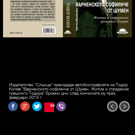
Издателство "Слънце" преиздаде автобиографията на Тодор
Колев "Варненското софиянче от Шумен. Житие и страдание
грешного Тодора" броени дни след кончината му през
февруари 2013 г.
SAVE