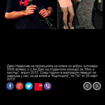
Деян Неделчев на промоцията на новия си албум, октомври
2005 (вляво), и с Ан Джи на студентски конкурс за "Мис и
мистър", април 2012. След години в емиграция певецът се
завръща у нас, за да влезе в "Къртицата", по Тв7 от 25 март
2013
SAVE