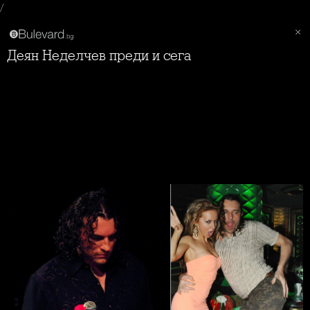
/
Деян Неделчев преди и сега