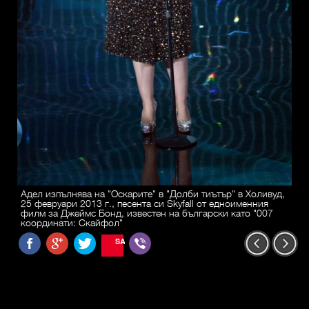
Адел изпълнява на "Оскарите" в "Долби тиътър" в Холивуд,
25 февруари 2013 г., песента си Skyfall от едноименния
филм за Джеймс Бонд, известен на български като "007
координати: Скайфол"
SAVE