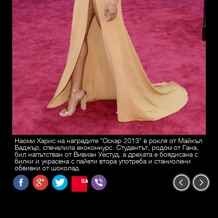
Наоми Харис на наградите "Оскар 2013" в рокля от Майкъл
Баджър, спечелила екоконкурс. Студентът, родом от Гана,
бил напътстван от Вивиан Уестуд, а дрехата е боядисана с
билки и украсена с пайети втора употреба и станиолени
обвивки от шоколад
SAVE