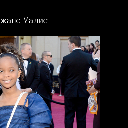
енжане Уалис