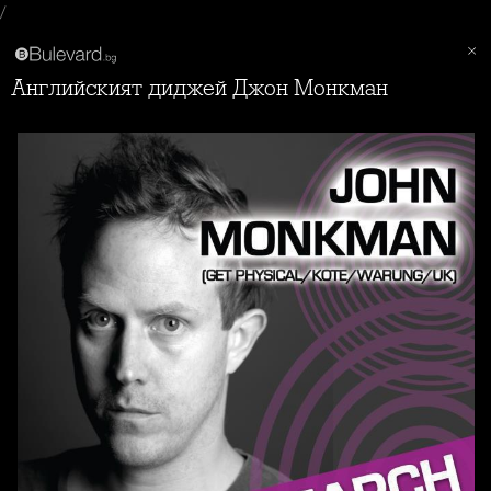
/
Aнглийският диджей Джон Монкман