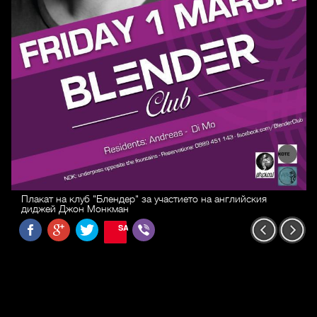
Плакат на клуб "Блендер" за участието на английския
диджей Джон Монкман
SAVE