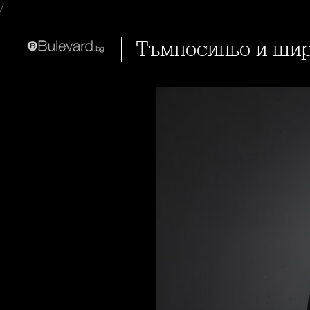
/
Тъмносиньо и ши