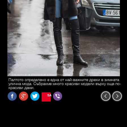
Палтото определено е една от най-важните дрехи в зимната
улична мода. Събрахме много красиви модели върху още по-
красиви дами.
SAVE