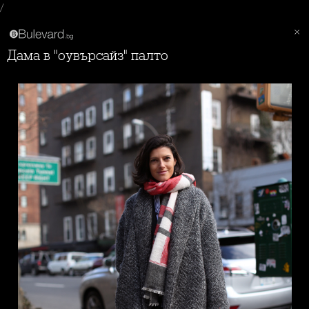
/
Дама в "оувърсайз" палто