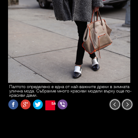
Палтото определено е една от най-важните дрехи в зимната
улична мода. Събрахме много красиви модели върху още по-
красиви дами.
SAVE