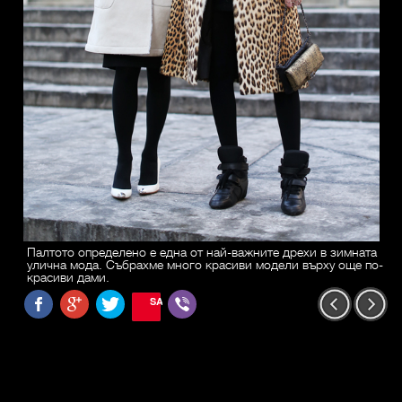
Палтото определено е една от най-важните дрехи в зимната
улична мода. Събрахме много красиви модели върху още по-
красиви дами.
SAVE