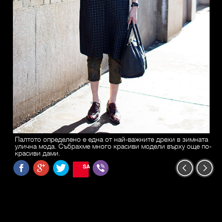
Палтото определено е една от най-важните дрехи в зимната
улична мода. Събрахме много красиви модели върху още по-
красиви дами.
SAVE