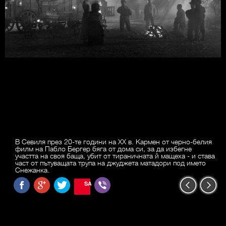
В Севиля през 20-те години на ХХ в. Кармен от черно-белия
филм на Пабло Бергер бяга от дома си, за да избегне
участта на своя баща, убит от тираничната й мащеха - и става
част от пътуващата трупа на джуджета матадори под името
Снежанка.
SAVE