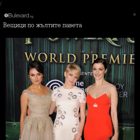
/
Вещици по жълтите павета