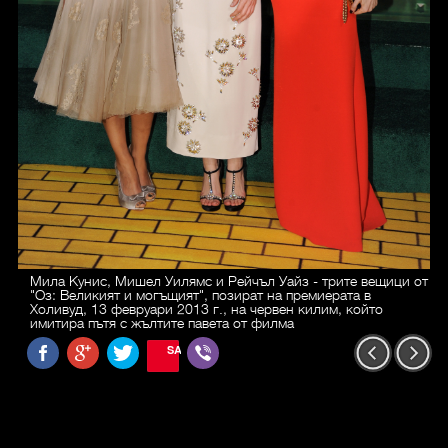
Мила Кунис, Мишел Уилямс и Рейчъл Уайз - трите вещици от
"Оз: Великият и могъщият", позират на премиерата в
Холивуд, 13 февруари 2013 г., на червен килим, който
имитира пътя с жълтите павета от филма
SAVE