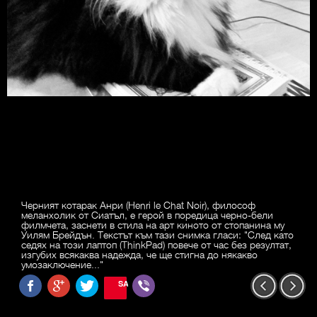
Черният котарак Анри (Henri le Chat Noir), философ
меланхолик от Сиатъл, е герой в поредица черно-бели
филмчета, заснети в стила на арт киното от стопанина му
Уилям Брейдън. Текстът към тази снимка гласи: "След като
седях на този лаптоп (ThinkPad) повече от час без резултат,
изгубих всякаква надежда, че ще стигна до някакво
умозаключение..."
SAVE