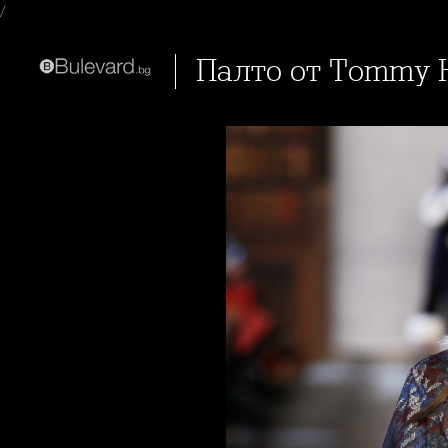
/
Палто от Tommy H