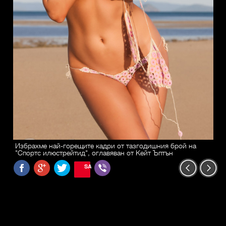
Избрахме най-горещите кадри от тазгодишния брой на
"Спортс илюстрейтид", оглавяван от Кейт Ъптън
SAVE