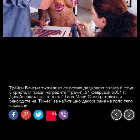
Трейси Бингъм търпеливо се оставя да украсят голата й гръд
с кристали преди наградите "Грами", 21 февруари 2001 г.
Дизайнерката на "тоалета" Тина-Мари Стокър атакува и
рекордите на "Гинес" за най-пищно декориране на голо тяло
с камъни
SAVE