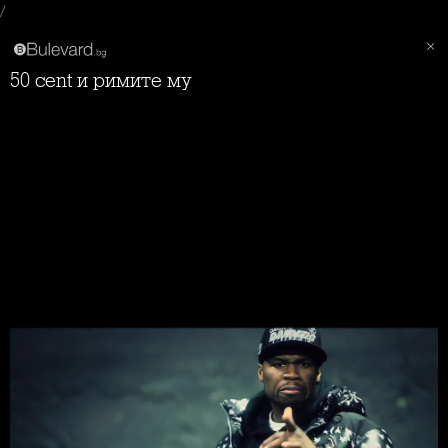
/
50 cent и римите му