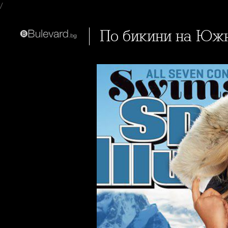
/
По бикини на Юж