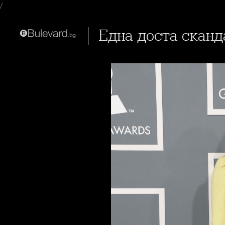
/
Една доста скан