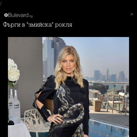
/
Фърги в "змийска" рокля