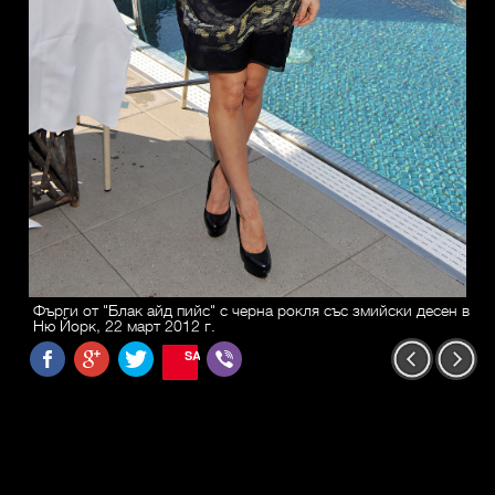
Фърги от "Блак айд пийс" с черна рокля със змийски десен в
Ню Йорк, 22 март 2012 г.
SAVE