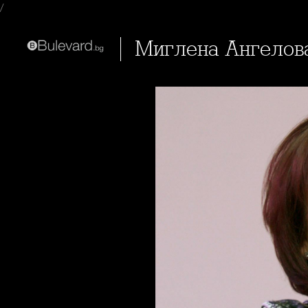
/
Миглена Ангелова