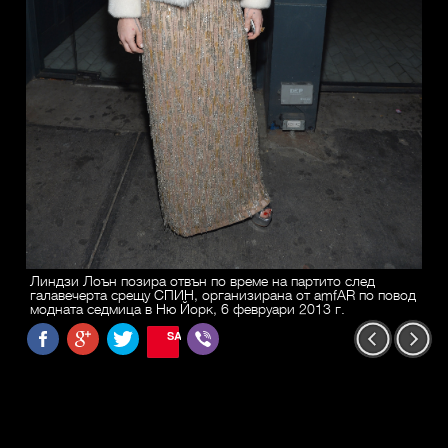
Линдзи Лоън позира отвън по време на партито след
галавечерта срещу СПИН, организирана от amfAR по повод
модната седмица в Ню Йорк, 6 февруари 2013 г.
SAVE