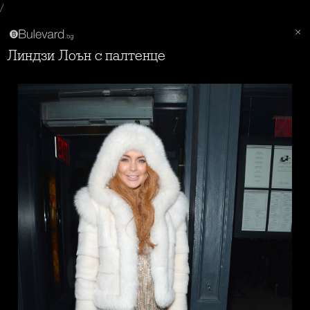
/
Линдзи Лоън с палтенце