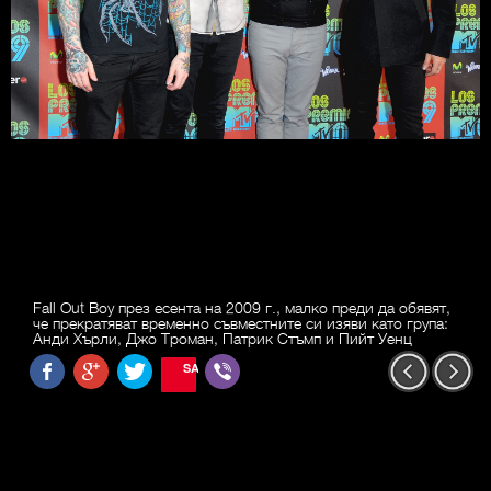
Fall Out Boy през есента на 2009 г., малко преди да обявят,
че прекратяват временно съвместните си изяви като група:
Анди Хърли, Джо Троман, Патрик Стъмп и Пийт Уенц
SAVE