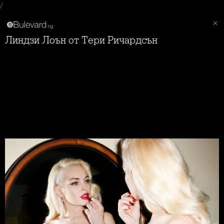
/
Линдзи Лоън от Тери Ричардсън