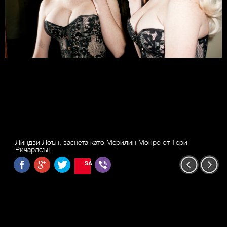
Линдзи Лоън, заснета като Мерилин Монро от Тери
Ричардсън
SAVE