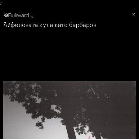
/
Айфеловата кула като барбарон