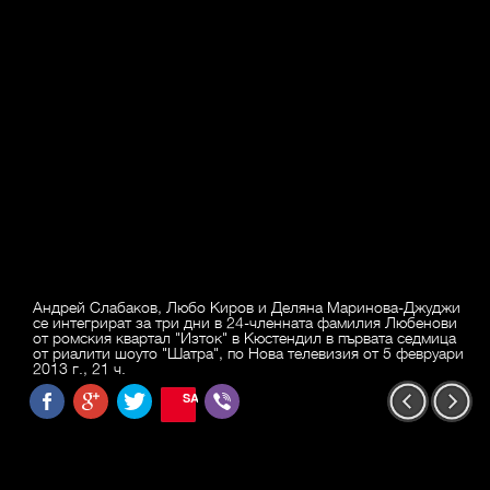
Андрей Слабаков, Любо Киров и Деляна Маринова-Джуджи
се интегрират за три дни в 24-членната фамилия Любенови
от ромския квартал "Изток" в Кюстендил в първата седмица
от риалити шоуто "Шатра", по Нова телевизия от 5 февруари
2013 г., 21 ч.
SAVE