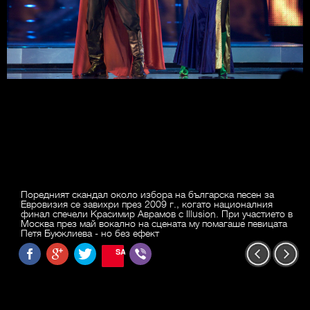
Поредният скандал около избора на българска песен за
Евровизия се завихри през 2009 г., когато националния
финал спечели Красимир Аврамов с Illusion. При участието в
Москва през май вокално на сцената му помагаше певицата
Петя Буюклиева - но без ефект
SAVE