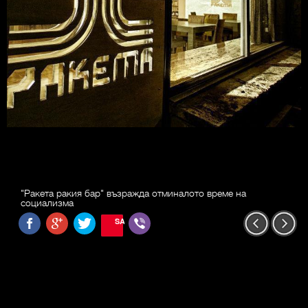
"Ракета ракия бар" възражда отминалото време на
социализма
SAVE