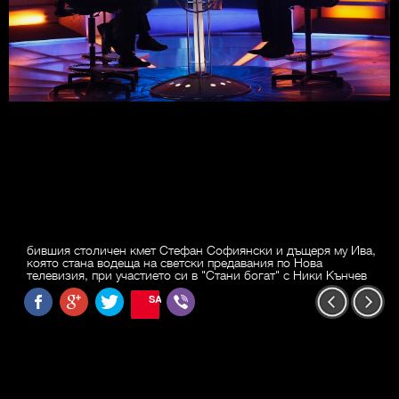
бившия столичен кмет Стефан Софиянски и дъщеря му Ива,
която стана водеща на светски предавания по Нова
телевизия, при участието си в "Стани богат" с Ники Кънчев
SAVE