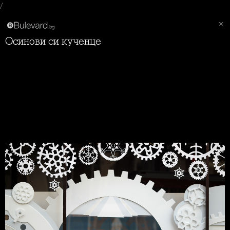
/
Осинови си кученце