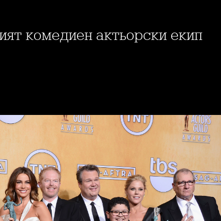
ият комедиен актьорски екип