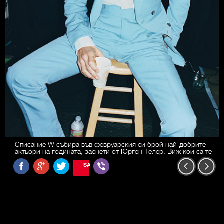
Списание W събира във февруарския си брой най-добрите
актьори на годината, заснети от Юрген Телер. Виж кои са те
SAVE