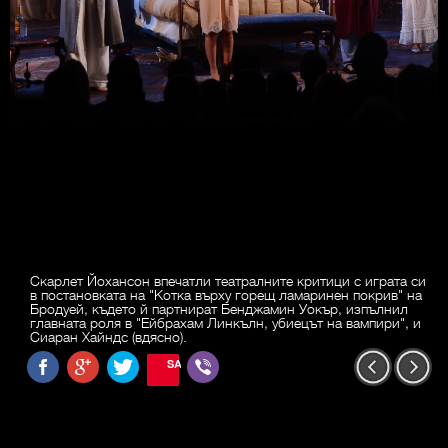
Скарлет Йохансон впечатли театралните критици с играта си
в постановката на "Котка върху горещ ламаринен покрив" на
Бродуей, където й партнират Бенджамин Уокър, изпълнил
главната роля в "Ейбрахам Линкълн, убиецът на вампири", и
Сиаран Хайндс (вдясно).
SAVE