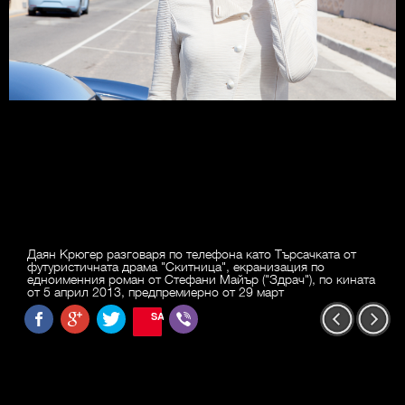
Даян Крюгер разговаря по телефона като Търсачката от
футуристичната драма "Скитница", екранизация по
едноименния роман от Стефани Майър ("Здрач"), по кината
от 5 април 2013, предпремиерно от 29 март
SAVE