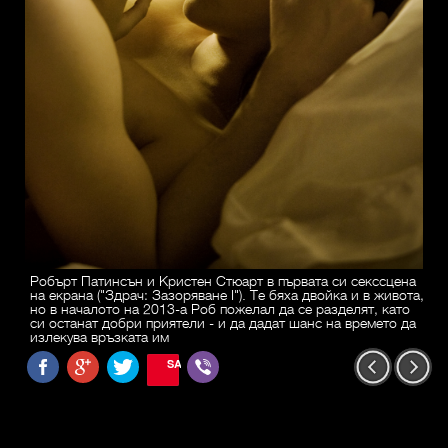
Робърт Патинсън и Кристен Стюарт в първата си секссцена
на екрана ("Здрач: Зазоряване I"). Те бяха двойка и в живота,
но в началото на 2013-а Роб пожелал да се разделят, като
си останат добри приятели - и да дадат шанс на времето да
излекува връзката им
SAVE