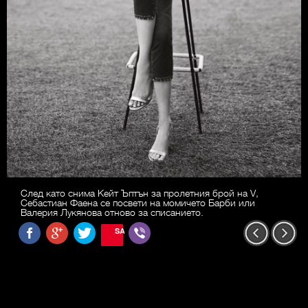
След като снима Кейт Ъптън за пролетния брой на V,
Себастиан Фаена се посвети на момичето Барби или
Валерия Лукянова отново за списанието.
SAVE