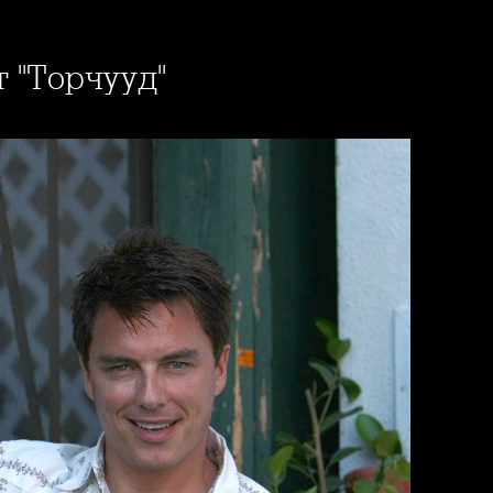
т "Торчууд"