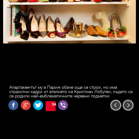
Апартаментът му в Париж обаче още се строи, но има
страхотни кадри от ателието на Кристиан Лобутен, където са
се родили най-емблематичните червени подметки.
SAVE