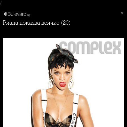
/
Риана показва всичко (20)