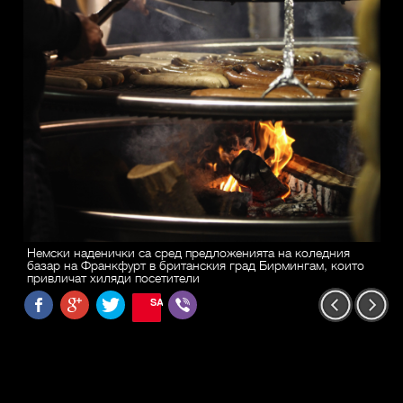
Немски наденички са сред предложенията на коледния
базар на Франкфурт в британския град Бирмингам, които
привличат хиляди посетители
SAVE