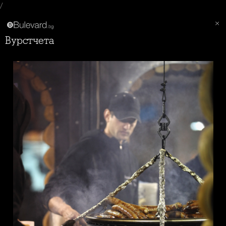
/
Вурстчета