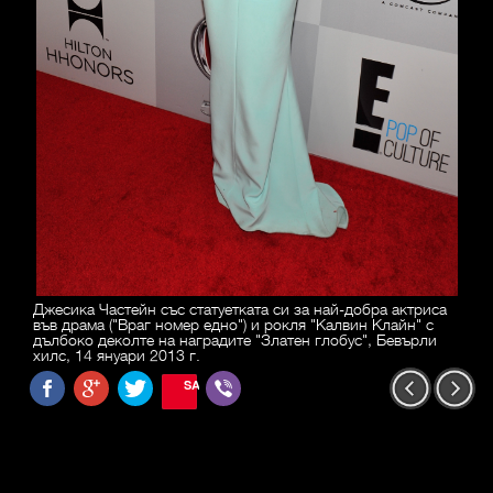
Джесика Частейн със статуетката си за най-добра актриса
във драма ("Враг номер едно") и рокля "Калвин Клайн" с
дълбоко деколте на наградите "Златен глобус", Бевърли
хилс, 14 януари 2013 г.
SAVE