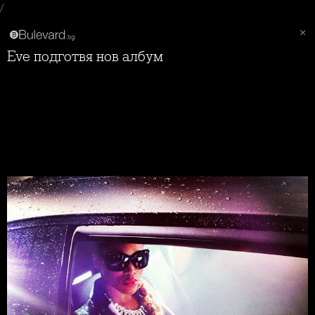
/
Еve подготвя нов албум