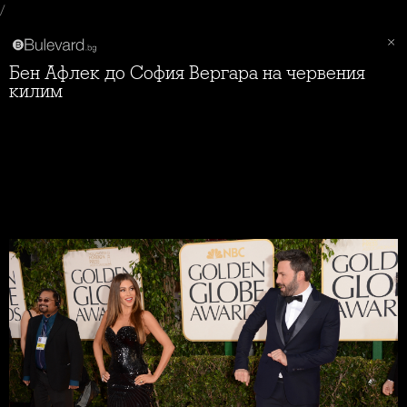
/
Бен Афлек до София Вергара на червения
килим