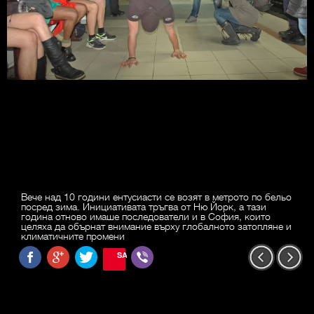
Вече над 10 години ентусиасти се возят в метрото по бельо
посред зима. Инициативата тръгва от Ню Йорк, а тази
година отново имаше последователи и в София, които
целяха да обърнат внимание върху глобалното затопляне и
климатичните промени
SAVE