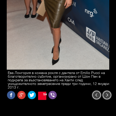
Ева Лонгория в кожена рокля с дантела от Emilio Pucci на
благотворително събитие, организирано от Шон Пен в
подкрепа за възстановяването на Хаити след
унищожителното земетресение преди три години, 12 януари
2013 г.
SAVE