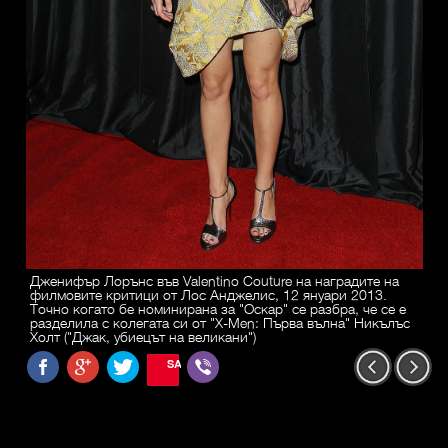
Дженифър Лорънс във Valentino Couture на наградите на
филмовите критици от Лос Анджелис, 12 януари 2013.
Точно когато бе номинирана за "Оскар" се разбра, че се е
разделила с колегата си от "X-Men: Първа вълна" Никълъс
Холт ("Джак, убиецът на великани")
SAVE