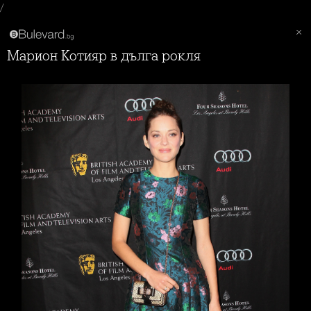
/
Марион Котияр в дълга рокля